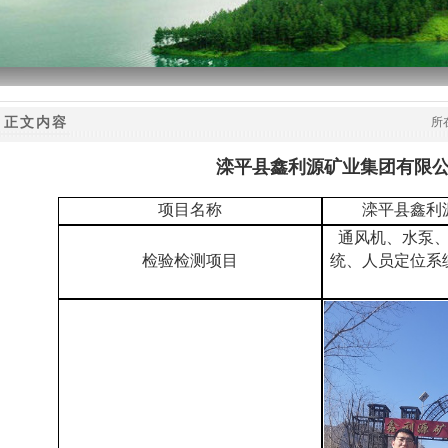
1
2
3
正文内容
所
滦平县鑫利源矿业集团有限
项目名称
滦平县鑫利
通风机、水泵
检验检测项目
统、人员定位系