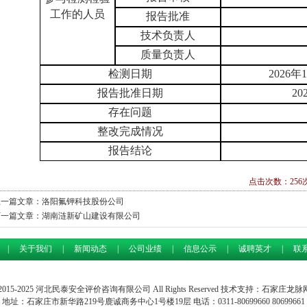
工作的人员
报告批准
技术负责人
质量负责人
检测日期
202
6
年
1
报告批准日期
20
存在问题
整改完成情况
报告结论
点击次数：256次 
上一篇文章：
洛阳氟钾科技股份公司
下一篇文章：
湖南涟新矿山建设有限公司
|
关于我们
|
新闻动态
|
公司业绩
|
信息公示
|
诚聘英才
|
联
t © 2015-2025 河北民泰安全评价咨询有限公司 All Rights Reserved 技术支持：石家
地址：石家庄市新华路219号鹿诚商务中心1号楼19层 电话：0311-80699660 80699661