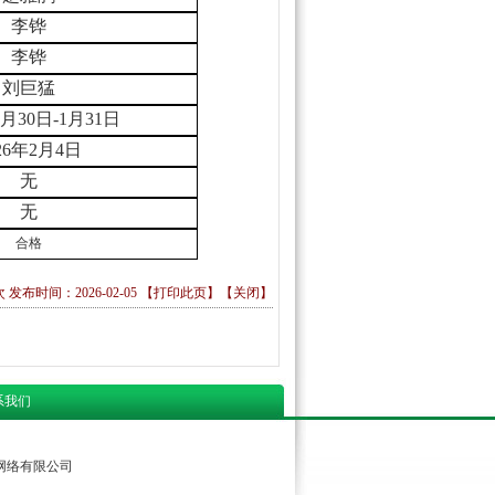
李铧
李铧
刘巨猛
月
30
日
-1月31日
2
6
年
2
月
4
日
无
无
合格
发布时间：2026-02-05 【
打印此页
】【
关闭
】
系我们
庄龙脉网络有限公司